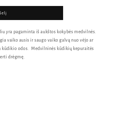
šelį
liu yra pagaminta iš aukštos kokybės medvilnės.
ia vaiko ausis ir saugo vaiko galvą nuo vėjo ar
a kūdikio odos. Medvilninės kūdikių kepuraitės
gerti drėgmę.