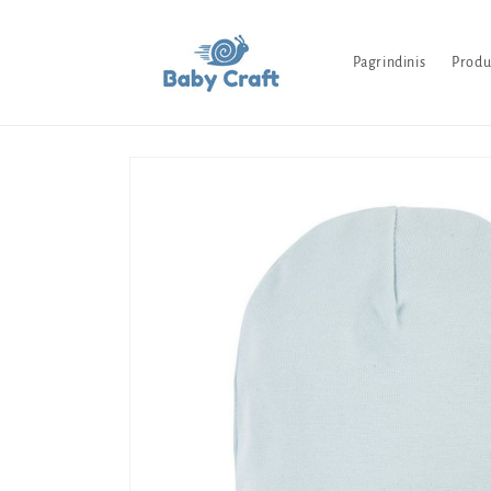
Pereiti
prie
turinio
Pagrindinis
Produ
Pereiti prie
produkto
informacijos