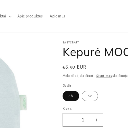
ktai
Apie produktus
Apie mus
BABYCRAFT
Kepurė MO
Reguliari
€6,50 EUR
kaina
Mokesčiai įskaičiuoti.
Siuntimas
skaičiuoja
Dydis
68
62
Kiekis
Sumažinti
Padidinti