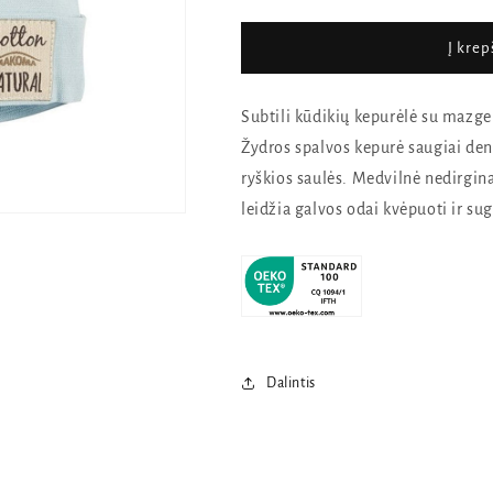
Kepurė
Kepurė
MOCHITO
MOCHITO
kiekį
kiekį
Į krep
Subtili kūdikių kepurėlė su mazge
Žydros spalvos kepurė saugiai deng
ryškios saulės. Medvilnė nedirgin
leidžia galvos odai kvėpuoti ir su
Dalintis