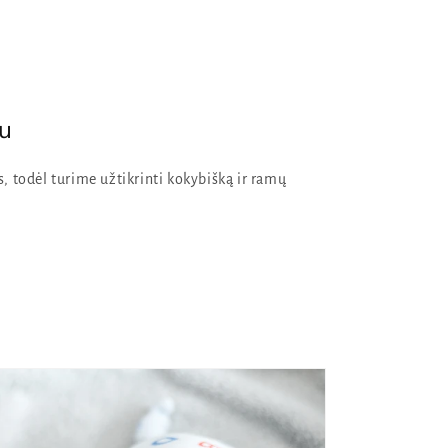
mu
todėl turime užtikrinti kokybišką ir ramų