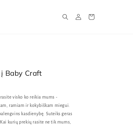
Prisijungti
Krepšelis
 į Baby Craft
rasite visko ko reikia mums -
iam, ramiam ir kokybiškam miegui.
 palengvins kasdienybę. Suteiks geras
Kai kurių prekių rasite ne tik mums,