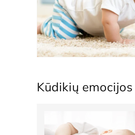
Kūdikių emocijos