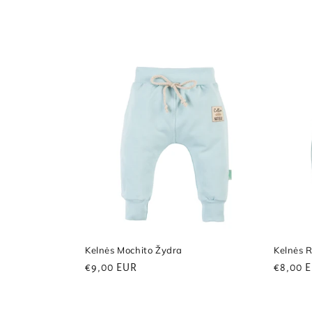
Kelnės Mochito Žydra
Kelnės 
Reguliari
€9,00 EUR
Regulia
€8,00 
kaina
kaina