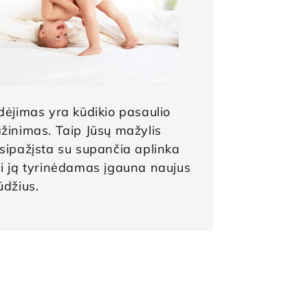
dėjimas yra kūdikio pasaulio
žinimas. Taip Jūsų mažylis
sipažįsta su supančia aplinka
i ją tyrinėdamas įgauna naujus
ūdžius.