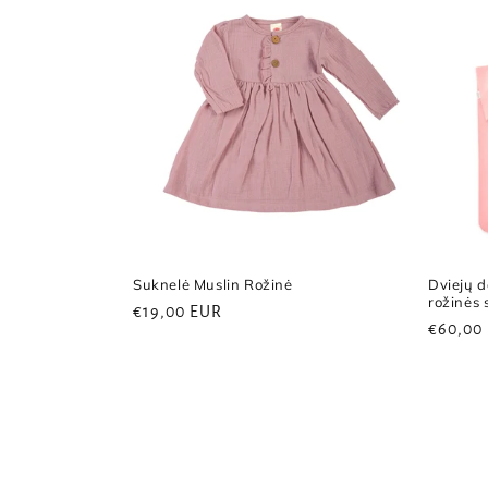
Suknelė Muslin Rožinė
Dviejų 
rožinės 
Reguliari
€19,00 EUR
Regulia
€60,00
kaina
kaina