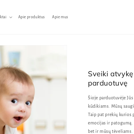
ktai
Apie produktus
Apie mus
Sveiki atvykę
parduotuvę
Šioje parduotuvėje Jūs 
kūdikiams. Mūsų saug
Taip pat prekių kurios
emocijas ir patogumą. 
bet ir mūsų tėveliams.