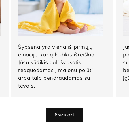
Šypsena yra viena iš pirmųjų
Ju
emocijų, kurią kūdikis išreiškia.
pa
Jūsų kūdikis gali šypsotis
su
reaguodamas į malonų pojūtį
be
arba taip bendraudamas su
įg
tėvais.
Produktai