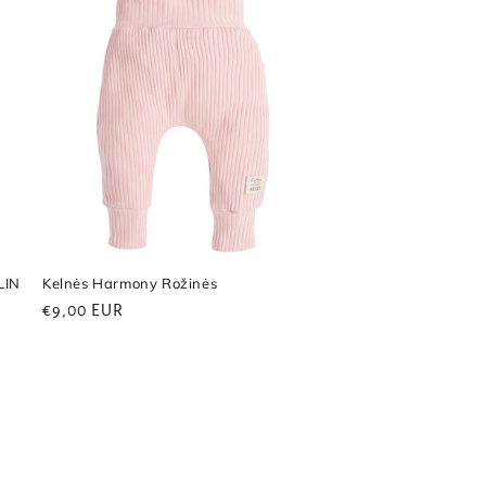
LIN
Kelnės Harmony Rožinės
Reguliari
€9,00 EUR
kaina