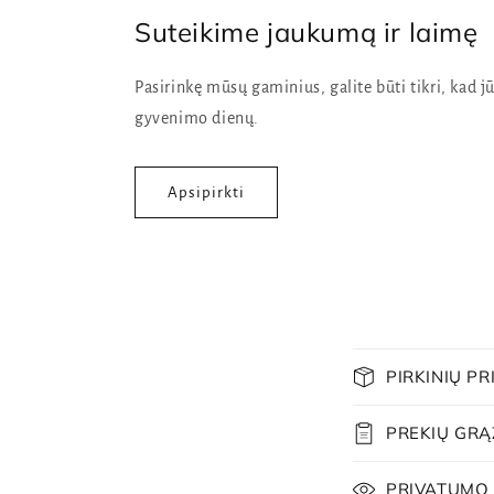
Suteikime jaukumą ir laimę
Pasirinkę mūsų gaminius, galite būti tikri, kad 
gyvenimo dienų.
Apsipirkti
S
PIRKINIŲ P
u
t
PREKIŲ GRĄ
r
PRIVATUMO 