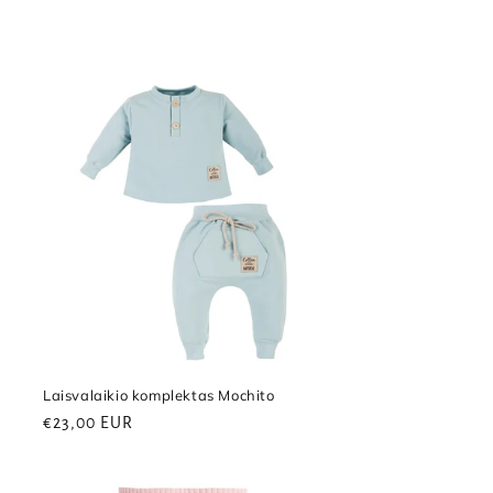
Laisvalaikio komplektas Mochito
Reguliari
€23,00 EUR
kaina