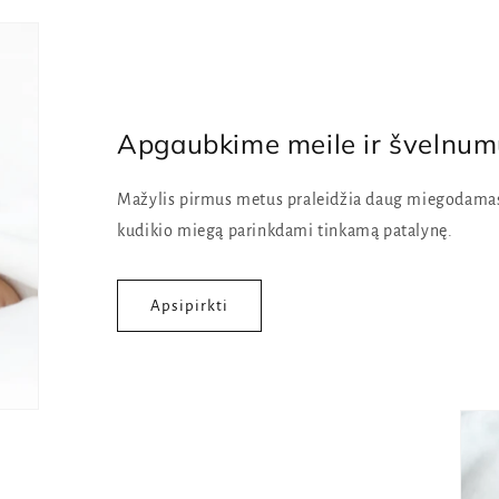
Apgaubkime meile ir švelnu
Mažylis pirmus metus praleidžia daug miegodamas, 
kudikio miegą parinkdami tinkamą patalynę.
Apsipirkti