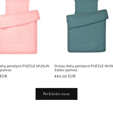
dalių patalynė PUZZLE MUSLIN
Dviejų dalių patalynė PUZZLE MUS
spalvos
žalios spalvos
ri
 EUR
Reguliari
€60,00 EUR
kaina
Peržiūrėti visus