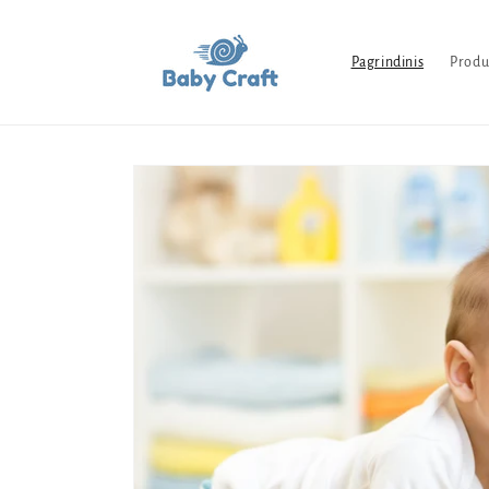
Pereiti
prie
turinio
Pagrindinis
Produ