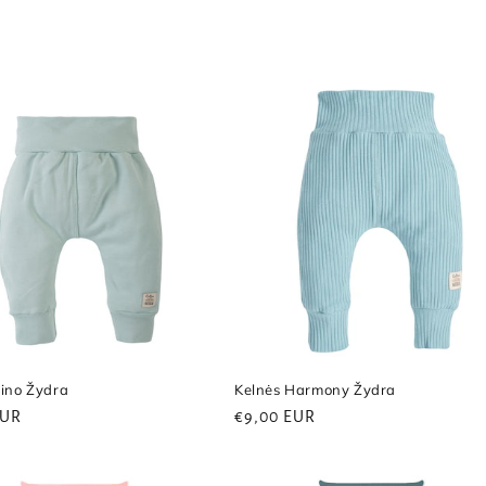
Rino Žydra
Kelnės Harmony Žydra
ri
EUR
Reguliari
€9,00 EUR
kaina