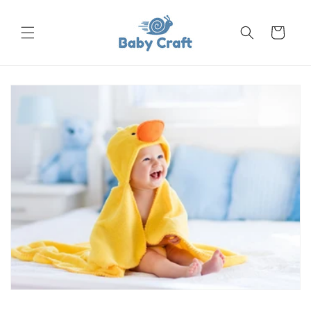
Pereiti
prie
turinio
Krepšelis