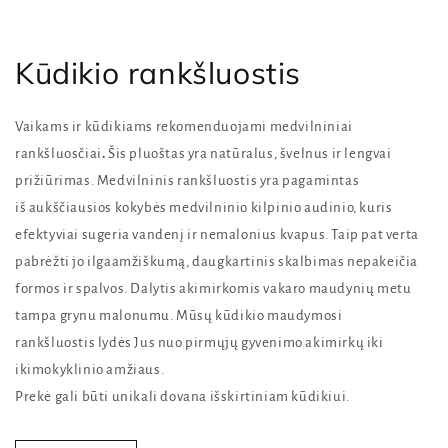
Kūdikio rankšluostis
Vaikams ir kūdikiams rekomenduojami medvilniniai
rankšluosčiai
.
Šis pluoštas yra natūralus, švelnus ir lengvai
prižiūrimas. Medvilninis rankšluostis yra pagamintas
iš aukščiausios kokybės medvilninio kilpinio audinio, kuris
efektyviai sugeria vandenį ir nemalonius kvapus. Taip pat verta
pabrėžti jo ilgaamžiškumą, daugkartinis skalbimas nepakeičia
formos ir spalvos. Dalytis akimirkomis vakaro maudynių metu
tampa grynu malonumu. Mūsų kūdikio maudymosi
rankšluostis lydės Jus nuo pirmųjų gyvenimo akimirkų iki
ikimokyklinio amžiaus.
Prekė gali būti unikali dovana išskirtiniam kūdikiui.